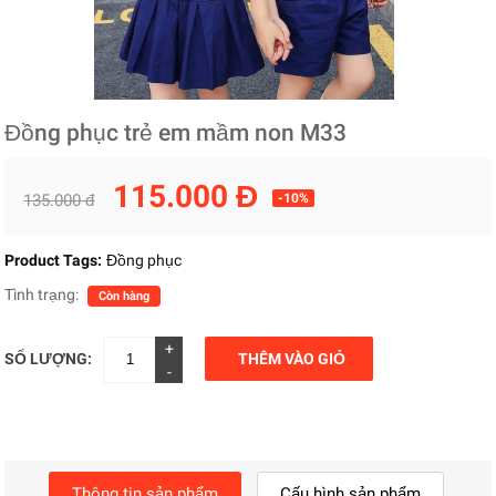
Đồng phục trẻ em mầm non M33
115.000 Đ
135.000 đ
-10%
Product Tags:
Đồng phục
Tình trạng:
Còn hàng
+
SỐ LƯỢNG:
THÊM VÀO GIỎ
-
Thông tin sản phẩm
Cấu hình sản phẩm