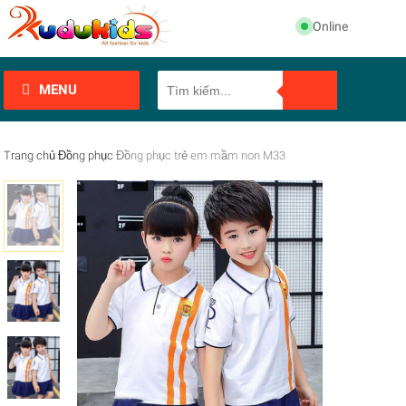
Online
MENU
Trang chủ
Đồng phục
Đồng phục trẻ em mầm non M33