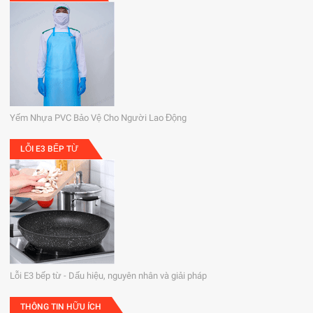
Yếm Nhựa PVC Bảo Vệ Cho Người Lao Động
LỖI E3 BẾP TỪ
Lỗi E3 bếp từ - Dấu hiệu, nguyên nhân và giải pháp
THÔNG TIN HỮU ÍCH