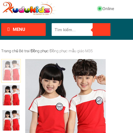
Online
MENU
Trang chủ
Bé trai
Đồng phục
Đồng phục mẫu giáo M35