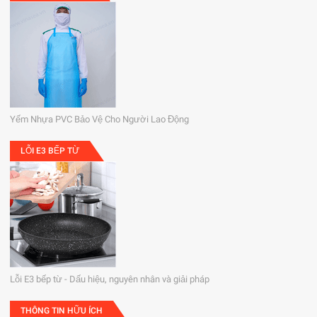
Yếm Nhựa PVC Bảo Vệ Cho Người Lao Động
LỖI E3 BẾP TỪ
Lỗi E3 bếp từ - Dấu hiệu, nguyên nhân và giải pháp
THÔNG TIN HỮU ÍCH