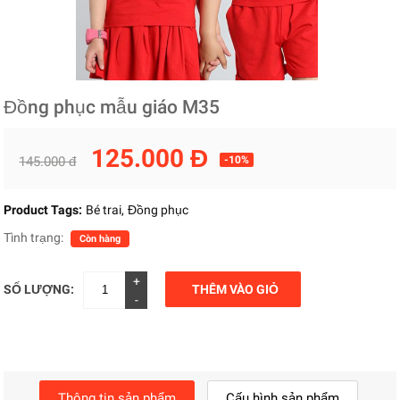
Đồng phục mẫu giáo M35
125.000 Đ
145.000 đ
-10%
Product Tags:
Bé trai
Đồng phục
Tình trạng:
Còn hàng
+
SỐ LƯỢNG:
THÊM VÀO GIỎ
-
Thông tin sản phẩm
Cấu hình sản phẩm