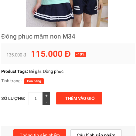
Đồng phục mầm non M34
115.000 Đ
135.000 đ
-10%
Product Tags:
Bé gái
Đồng phục
Tình trạng:
Còn hàng
+
SỐ LƯỢNG:
THÊM VÀO GIỎ
-
Thông tin sản phẩm
Cấu hình sản phẩm