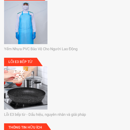
Yếm Nhựa PVC Bảo Vệ Cho Người Lao Động
LỖI E3 BẾP TỪ
Lỗi E3 bếp từ - Dấu hiệu, nguyên nhân và giải pháp
THÔNG TIN HỮU ÍCH