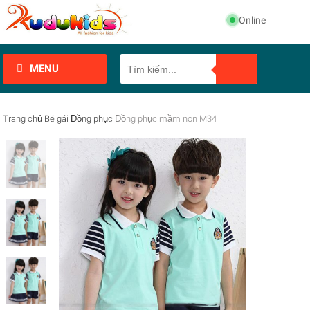
Online
MENU
Trang chủ
Bé gái
Đồng phục
Đồng phục mầm non M34