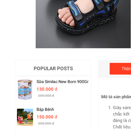
POPULAR POSTS
Thôn
Sữa Similac New Born 900Gr
130.000 đ
200.000 đ
Mô tả sản phẩ
Giày sand
Bập Bênh
chắc kết
150.000 đ
đáng là c
200.000 đ
Chất liệu