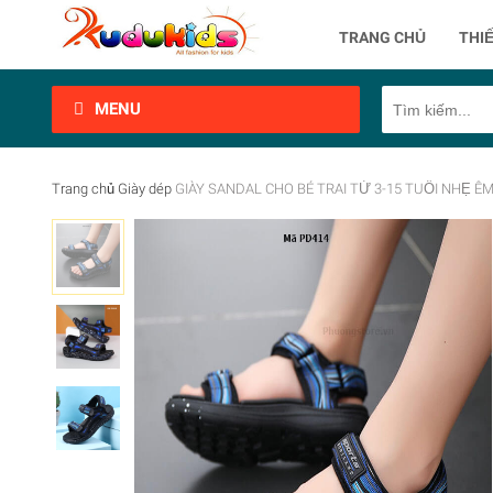
TRANG CHỦ
THIẾ
MENU
Trang chủ
Giày dép
GIÀY SANDAL CHO BÉ TRAI TỪ 3-15 TUỔI NHẸ Ê