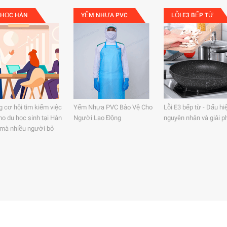
 HỌC HÀN
YẾM NHỰA PVC
LỖI E3 BẾP TỪ
 cơ hội tìm kiếm việc
Yếm Nhựa PVC Bảo Vệ Cho
Lỗi E3 bếp từ - Dấu hi
ho du học sinh tại Hàn
Người Lao Động
nguyên nhân và giải p
mà nhiều người bỏ