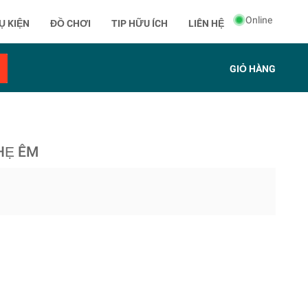
Online
Ụ KIỆN
ĐỒ CHƠI
TIP HỮU ÍCH
LIÊN HỆ
GIỎ HÀNG
NHẸ ÊM