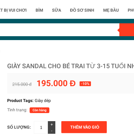
T BỊ VUI CHƠI
BỈM
SỮA
ĐỒ SƠ SINH
MẸ BẦU
PH
M
GIÀY SANDAL CHO BÉ TRAI TỪ 3-15 TUỔI 
195.000 Đ
215.000 đ
-10%
Product Tags:
Giày dép
Tình trạng:
Còn hàng
+
SỐ LƯỢNG:
THÊM VÀO GIỎ
-