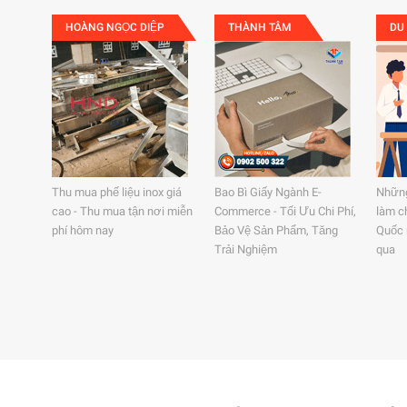
HOÀNG NGỌC DIỆP
THÀNH TÂM
DU
Thu mua phế liệu inox giá
Bao Bì Giấy Ngành E-
Những
cao - Thu mua tận nơi miễn
Commerce - Tối Ưu Chi Phí,
làm c
phí hôm nay
Bảo Vệ Sản Phẩm, Tăng
Quốc 
Trải Nghiệm
qua