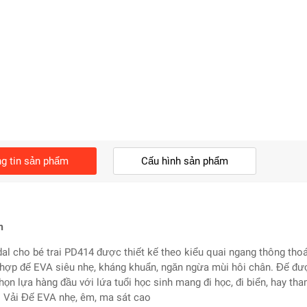
g tin sản phẩm
Cấu hình sản phẩm
m
al cho bé trai PD414 được thiết kế theo kiểu quai ngang thông tho
 hợp đế EVA siêu nhẹ, kháng khuẩn, ngăn ngừa mùi hôi chân. Đế đượ
họn lựa hàng đầu với lứa tuổi học sinh mang đi học, đi biển, hay tha
: Vải Đế EVA nhẹ, êm, ma sát cao