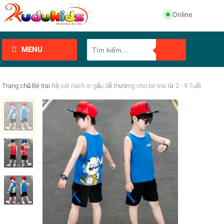
Online
MENU
Trang chủ
Bé trai
Bộ sát nách in gấu dễ thương cho bé trai từ 2 - 9 Tuổi