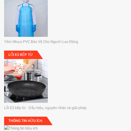
Yếm Nhựa PVC Bảo Vệ Cho Người Lao Động
LỖI E3 BẾP TỪ
Lỗi E3 bếp từ - Dấu hiệu, nguyên nhân và giải pháp
THÔNG TIN HỮU ÍCH