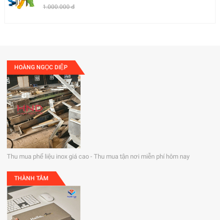
1.000.000 đ
HOÀNG NGỌC DIỆP
Thu mua phế liệu inox giá cao - Thu mua tận nơi miễn phí hôm nay
THÀNH TÂM