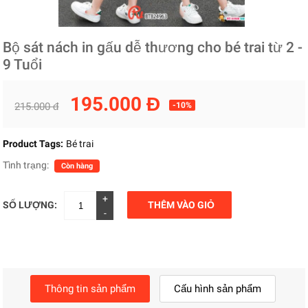
Bộ sát nách in gấu dễ thương cho bé trai từ 2 -
9 Tuổi
195.000 Đ
215.000 đ
-10%
Product Tags:
Bé trai
Tình trạng:
Còn hàng
+
SỐ LƯỢNG:
THÊM VÀO GIỎ
-
Thông tin sản phẩm
Cấu hình sản phẩm